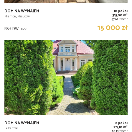
DOM NA WYNAJEM
10 pokoi
2
315,00 m
Niemce, Nasutów
2
47,62 zł/m
15 000 zł
BSH-DW-3127
DOM NA WYNAJEM
8 pokoi
2
277,10 m
Lubartów
2
54,13 zł/m