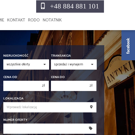
+48 884 881 101
MIE
KONTAKT
RODO
NOTATNIK
NIERUCHOMOŚĆ
TRANSAKCJA
CENA OD
CENA DO
zł
zł
150 000 zł
150 000 zł
LOKALIZACJA
200 000 zł
200 000 zł
250 000 zł
250 000 zł
NUMER OFERTY
300 000 zł
300 000 zł
350 000 zł
350 000 zł