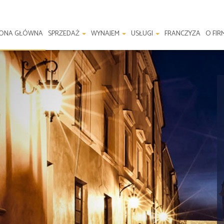
RONA GŁÓWNA
SPRZEDAŻ
WYNAJEM
USŁUGI
FRANCZYZA
O FIR