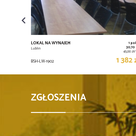
LOKAL NA WYNAJEM
1 po
30,70
Lublin
45,00 zł
1 382 
BSH-LW-1902
ZGŁOSZENIA