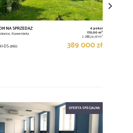
OM NA SPRZEDAŻ
6 pokoi
2
170,00 m
jsławice, Ksawerówka
2
2 288,24 zł/m
389 000 zł
H-DS-3160
OFERTA SPECJALNA