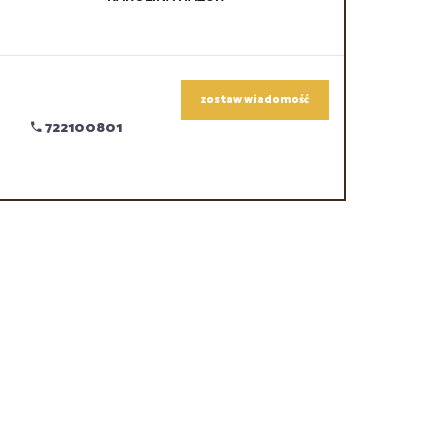
zostaw wiadomość
722100801