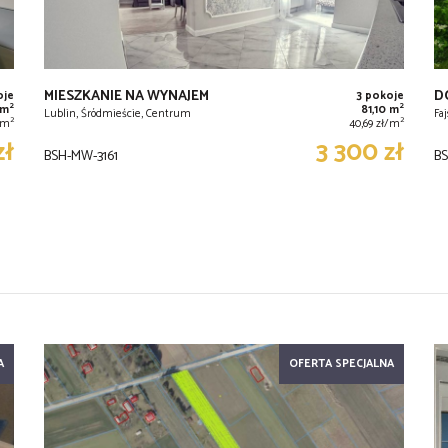
MIESZKANIE NA WYNAJEM
D
oje
3 pokoje
2
2
 m
81,10 m
Lublin, Śródmieście, Centrum
Fa
2
2
ł/m
40,69 zł/m
zł
3 300 zł
BSH-MW-3161
BS
A
OFERTA SPECJALNA