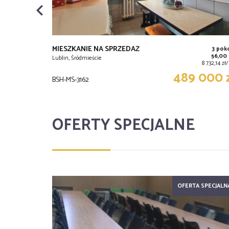
MIESZKANIE NA SPRZEDAŻ
3 pok
56,00
Lublin, Śródmieście
8 732,14 z
489 000 
BSH-MS-3162
OFERTY SPECJALNE
OFERTA SPECJALN