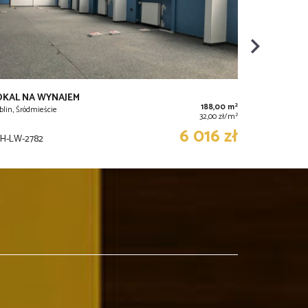
OKAL NA WYNAJEM
2
188,00 m
blin, Śródmieście
2
32,00 zł/m
6 016 zł
H-LW-2782