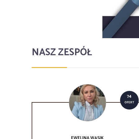
NASZ ZESPÓŁ
74
OFERT
EWELINA
WĄSIK