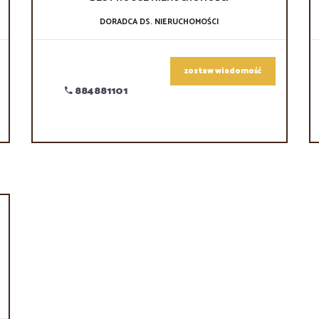
DORADCA DS. NIERUCHOMOŚCI
zostaw wiadomość
884881101