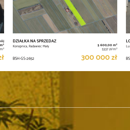
DZIAŁKA NA SPRZEDAŻ
L
kój
2
2
 m
5 600,00 m
Konopnica, Radawiec Mały
Lu
2
2
/m
53,57 zł/m
zł
300 000 zł
BSH-GS-2652
BS