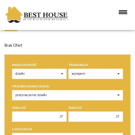
DZIAŁKI NA WYNAJEM
Brak Ofert
NIERUCHOMOŚĆ
TRANSAKCJA
PRZEZNACZENIE DZIAŁKI
CENA OD
CENA DO
zł
zł
150 000 zł
150 000 zł
LOKALIZACJA