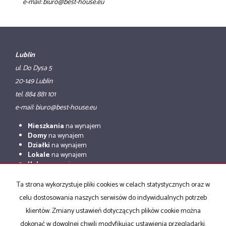
e-mail: biuro@best-house.eu
Lublin
ul. Do Dysa 5
20-149 Lublin
tel. 884 881 101
e-mail: biuro@best-house.eu
Mieszkania
na wynajem
Domy
na wynajem
Działki
na wynajem
Lokale
na wynajem
Hale
na wynajem
Obiekty
na wynajem
Ta strona wykorzystuje pliki cookies w celach statystycznych oraz w
Mieszkania
na sprzedaż
celu dostosowania naszych serwisów do indywidualnych potrzeb
Domy
na sprzedaż
Działki
na sprzedaż
klientów. Zmiany ustawień dotyczących plików cookie można
Lokale
na sprzedaż
dokonać w dowolnej chwili modyfikując ustawienia przeglądarki.