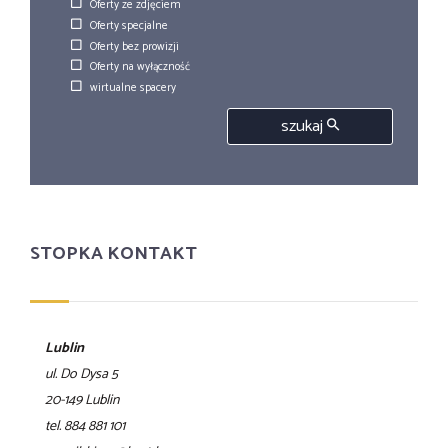
Oferty ze zdjęciem
Oferty specjalne
Oferty bez prowizji
Oferty na wyłączność
wirtualne spacery
szukaj
STOPKA KONTAKT
Lublin
ul. Do Dysa 5
20-149 Lublin
tel. 884 881 101