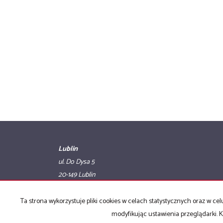
Lublin
ul. Do Dysa 5
20-149 Lublin
tel. 884 881 101
e-mail: biuro@best-house.eu
Ta strona wykorzystuje pliki cookies w celach statystycznych oraz w 
modyfikując ustawienia przeglądarki. K