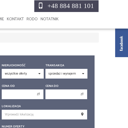
+48 884 881 101
MIE
KONTAKT
RODO
NOTATNIK
NIERUCHOMOŚĆ
TRANSAKCJA
CENA OD
CENA DO
zł
zł
150 000 zł
150 000 zł
LOKALIZACJA
200 000 zł
200 000 zł
250 000 zł
250 000 zł
NUMER OFERTY