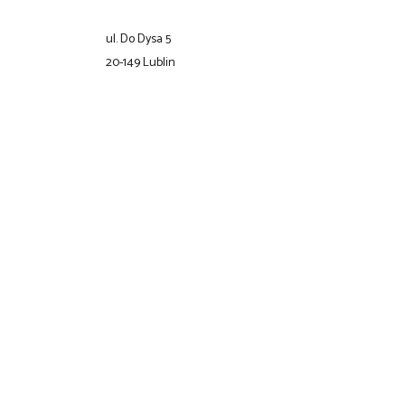
ul. Do Dysa 5
20-149 Lublin