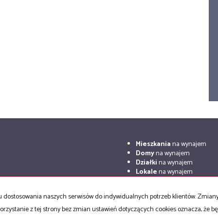
Mieszkania
na wynajem
Domy
na wynajem
Działki
na wynajem
Lokale
na wynajem
Hale
na wynajem
Obiekty
na wynajem
celu dostosowania naszych serwisów do indywidualnych potrzeb klientów. Zmia
orzystanie z tej strony bez zmian ustawień dotyczących cookies oznacza, że 