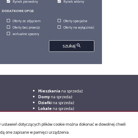
Rynek pierwotny
Rynek wtórny
DODATKOWE OPCJE
Oferty ze zdjęciem
Oferty specjalne
Oferty bez prowizji
Oferty na wyłączność
wirtualne spacery
szukaj
Mieszkania
na sprzedaż
Domy
na sprzedaż
Działki
na sprzedaż
Lokale
na sprzedaż
Hale
na sprzedaż
Obiekty
na sprzedaż
ny ustawień dotyczących plików cookie można dokonać w dowolnej chwili
będą one zapisane w pamięci urządzenia.