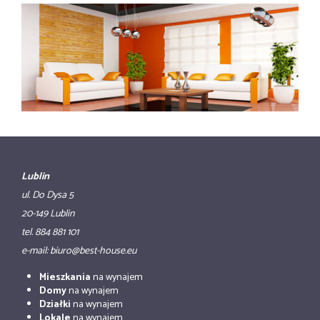
Lublin
ul. Do Dysa 5
20-149 Lublin
tel. 884 881 101
e-mail: biuro@best-house.eu
Mieszkania
na wynajem
Domy
na wynajem
Działki
na wynajem
Lokale
na wynajem