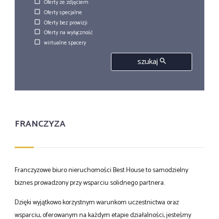
Oferty ze zdjęciem
Oferty specjalne
Oferty bez prowizji
Oferty na wyłączność
wirtualne spacery
szukaj
FRANCZYZA
Franczyzowe biuro nieruchomości Best House to samodzielny
biznes prowadzony przy wsparciu solidnego partnera.
Dzięki wyjątkowo korzystnym warunkom uczestnictwa oraz
wsparciu, oferowanym na każdym etapie działalności, jesteśmy