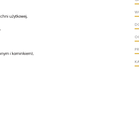
W
chni użytkowej,
D
,
O
P
nnym i kominkiem),
KA