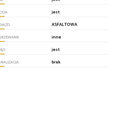
jest
ODA
ASFALTOWA
OJAZD
inne
GRZEWANIE
jest
RĄD
brak
NALIZACJA