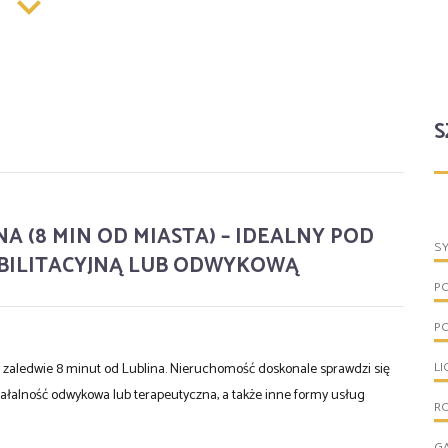
S
A (8 MIN OD MIASTA) – IDEALNY POD
S
ABILITACYJNĄ LUB ODWYKOWĄ
P
P
LI
y zaledwie 8 minut od Lublina. Nieruchomość doskonale sprawdzi się
działalność odwykowa lub terapeutyczna, a także inne formy usług
R
G