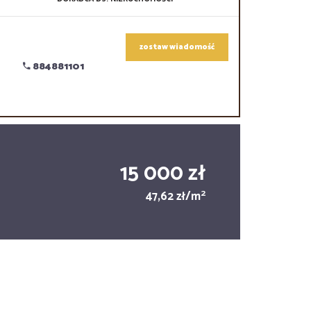
zostaw wiadomość
884881101
15 000 zł
2
47,62 zł/m