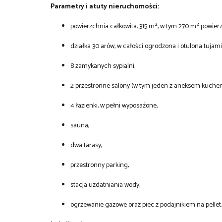
Parametry i atuty nieruchomości:
powierzchnia całkowita: 315 m², w tym 270 m² powierz
działka 30 arów, w całości ogrodzona i otulona tujami
8 zamykanych sypialni,
2 przestronne salony (w tym jeden z aneksem kuche
4 łazienki, w pełni wyposażone,
sauna,
dwa tarasy,
przestronny parking,
stacja uzdatniania wody,
ogrzewanie gazowe oraz piec z podajnikiem na pellet.