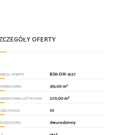
ZCZEGÓŁY OFERTY
BSH-DW-3127
YMBOL OFERTY
315,00 m²
OWIERZCHNIA
270,00 m²
OWIERZCHNIA UŻYTKOWA
10
CZBA POKOI
dwurodzinny
ODZAJ DOMU
jest
AZ