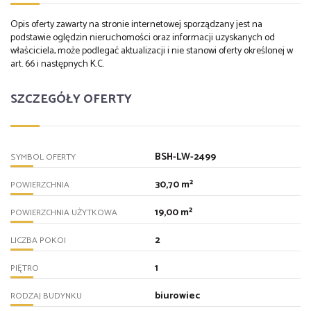
Opis oferty zawarty na stronie internetowej sporządzany jest na
podstawie oględzin nieruchomości oraz informacji uzyskanych od
właściciela, może podlegać aktualizacji i nie stanowi oferty określonej w
art. 66 i następnych K.C.
SZCZEGÓŁY OFERTY
BSH-LW-2499
SYMBOL OFERTY
30,70 m²
POWIERZCHNIA
19,00 m²
POWIERZCHNIA UŻYTKOWA
2
LICZBA POKOI
1
PIĘTRO
biurowiec
RODZAJ BUDYNKU