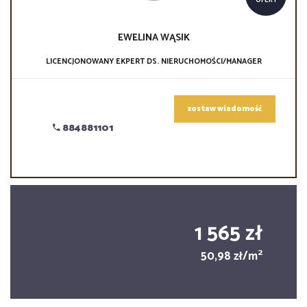
OFERT
EWELINA
WĄSIK
LICENCJONOWANY EKPERT DS. NIERUCHOMOŚCI/MANAGER
zostaw wiadomość
884881101
1 565 zł
2
50,98 zł/m