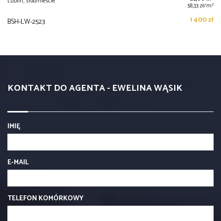
Lublin, Śródmieście
2
58,33 zł/m
1 400 zł
BSH-LW-2523
KONTAKT DO AGENTA - EWELINA WĄSIK
IMIĘ
E-MAIL
TELEFON KOMÓRKOWY