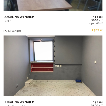
LOKAL NA WYNAJEM
1 pokój
2
30,70 m
Lublin
2
45,00 zł/m
1 382 zł
BSH-LW-1902
LOKAL NA WYNAJEM
1 pokój
2
24,00 m