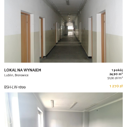
LOKAL NA WYNAJEM
1 pokój
2
24,90 m
Lublin, Bronowice
2
51,00 zł/m
1 270 zł
BSH-LW-1899