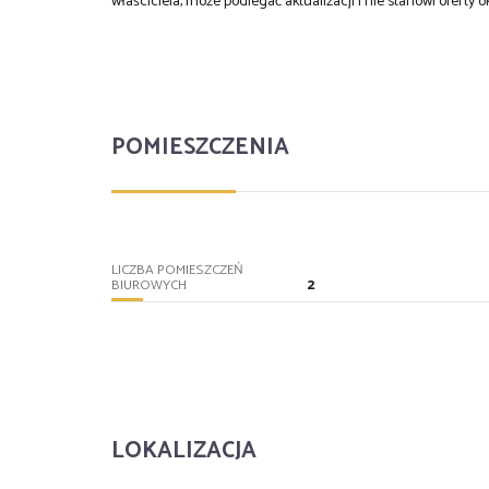
właściciela, może podlegać aktualizacji i nie stanowi oferty o
POMIESZCZENIA
LICZBA POMIESZCZEŃ
2
BIUROWYCH
LOKALIZACJA