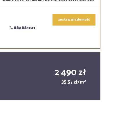
zostaw wiadomość
884881101
2 490 zł
2
35,57 zł/m