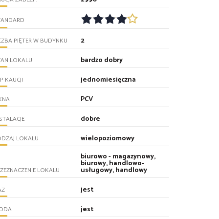
TANDARD
2
CZBA PIĘTER W BUDYNKU
bardzo dobry
TAN LOKALU
jednomiesięczna
P KAUCJI
PCV
KNA
dobre
STALACJE
wielopoziomowy
ODZAJ LOKALU
biurowo - magazynowy,
biurowy, handlowo-
usługowy, handlowy
ZEZNACZENIE LOKALU
jest
AZ
jest
ODA