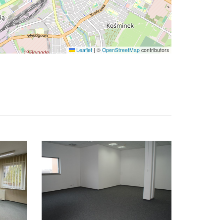
Leaflet
|
©
OpenStreetMap
contributors