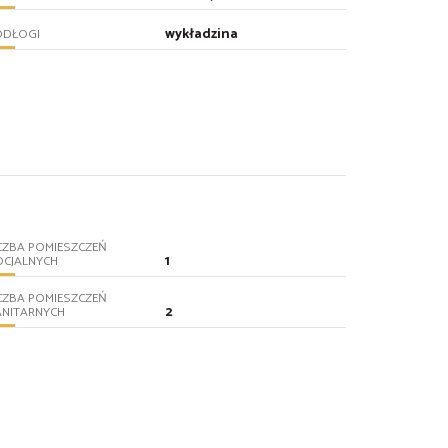
wykładzina
ODŁOGI
CZBA POMIESZCZEŃ
1
OCJALNYCH
CZBA POMIESZCZEŃ
2
ANITARNYCH