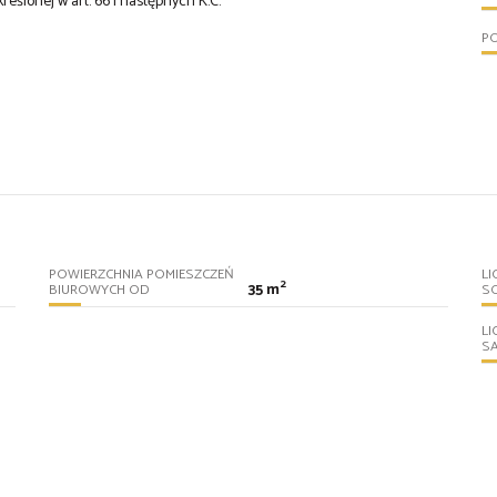
kreślonej w art. 66 i następnych K.C.
P
POWIERZCHNIA POMIESZCZEŃ
LI
2
35 m
BIUROWYCH OD
S
LI
S