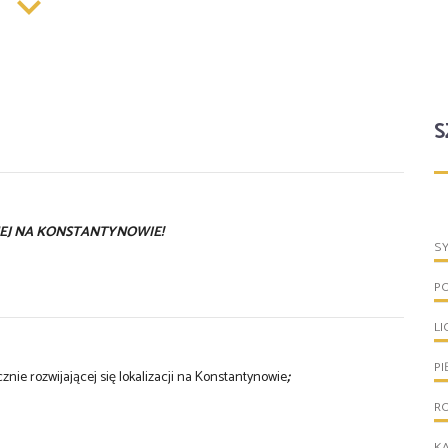
S
EJ NA KONSTANTYNOWIE!
S
P
LI
PI
nie rozwijającej się lokalizacji na Konstantynowie
;
R
KA