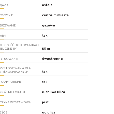
asfalt
OJAZD
centrum miasta
TOCZENIE
gazowe
GRZEWANIE
tak
LARM
DLEGŁOŚĆ DO KOMUNIKACJI
50 m
BLICZNEJ [M]
dwustronne
SYTUOWANIE
RZYSTOSOWANIA DLA
tak
IEPEŁNOSPRAWNYCH
tak
ŁASNY PARKING
ruchliwa ulica
ŁOŻENIE LOKALU
jest
ITRYNA WYSTAWOWA
od ulicy
JŚCIE