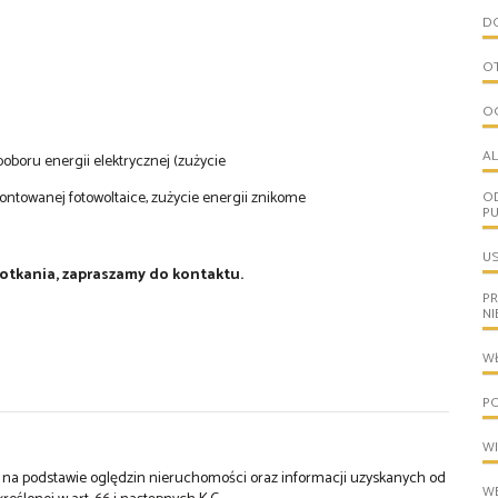
D
O
O
A
oboru energii elektrycznej (zużycie
ontowanej fotowoltaice, zużycie energii znikome
O
PU
U
otkania, zapraszamy do kontaktu.
P
N
W
PO
W
st na podstawie oględzin nieruchomości oraz informacji uzyskanych od
WE