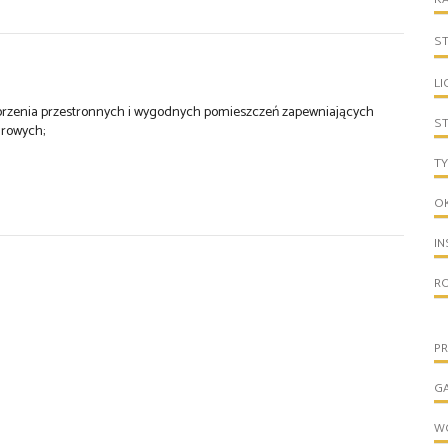
S
LI
orzenia przestronnych i wygodnych pomieszczeń zapewniających
S
urowych;
TY
O
IN
R
PR
G
W