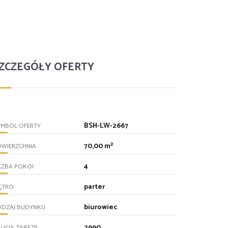
ZCZEGÓŁY OFERTY
BSH-LW-2667
YMBOL OFERTY
70,00 m²
OWIERZCHNIA
4
CZBA POKOI
parter
ĘTRO
biurowiec
ODZAJ BUDYNKU
2990
UCJA ZABEZP.