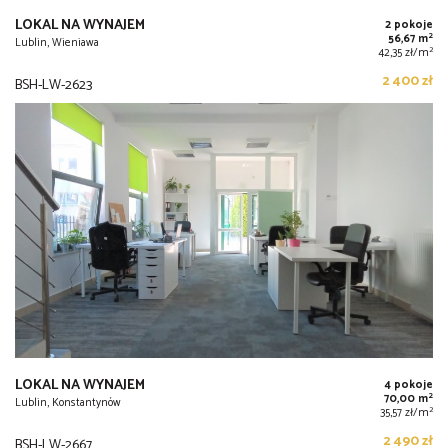
LOKAL NA WYNAJEM
2 pokoje
2
56,67 m
Lublin, Wieniawa
2
42,35 zł/m
2 400 zł
BSH-LW-2623
LOKAL NA WYNAJEM
4 pokoje
2
70,00 m
Lublin, Konstantynów
2
35,57 zł/m
2 490 zł
BSH-LW-2667