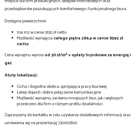
miejsce dla firm produkcyjnych, sklepów internetowych oraz
przedsiębiorstw poszukujących komfortowego i funkcjonalnego biura.
Dostępne powierzchnie:
104 m2 w cenie 3130 zł netto
Możliwość wynajęcia
całego piętra 286,4 w cenie 8592 zł
netto
Cena wynajmu wynosi
od 30 zł/m² + opłaty licznikowe za energię i
gaz
.
Atuty lokalizacji:
Cicha i dogodna okolica, sprzyjająca pracy biurowej
Łatwy dojazd i dobre połączenie komunikacyjne
Możliwość wynajmu zarówno mniejszych biur, jak i większych
przestrzeni dla firm o różnym profilu działalności
Zapraszamy do kontaktu w celu uzyskania dodatkowych informacji oraz
umówienia się na prezentację 730012800