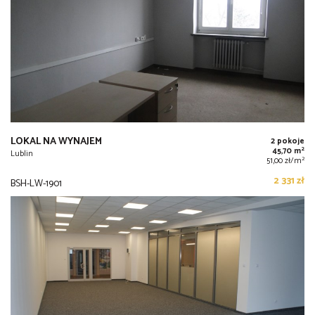
LOKAL NA WYNAJEM
2 pokoje
2
45,70 m
Lublin
2
51,00 zł/m
2 331 zł
BSH-LW-1901