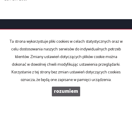
KONTAKT DO AGENTA - BEST HOUSE
Ta strona wykorzystuje pliki cookies w celach statystycznych oraz w
celu dostosowania naszych serwisów do indywidualnych potrzeb
NIERUCHOMOŚCI
klientów. Zmiany ustawień dotyczących plików cookie można
dokonać w dowolnej chwili modyfikując ustawienia przeglądarki.
Korzystanie z tej strony bez zmian ustawień dotyczących cookies
IMIĘ
oznacza, że będą one zapisane w pamięci urządzenia.
rozumiem
E-MAIL
TELEFON KOMÓRKOWY