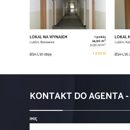
LOKAL NA WYNAJEM
LOKAL 
1 pokój
2
24,90 m
Lublin, Bronowice
Lublin, K
2
51,00 zł/m
1 270 zł
BSH-LW-1899
BSH-LW-
KONTAKT DO AGENTA -
IMIĘ