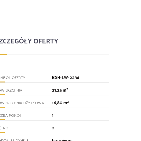
ZCZEGÓŁY OFERTY
BSH-LW-2234
YMBOL OFERTY
21,25 m²
OWIERZCHNIA
16,80 m²
OWIERZCHNIA UŻYTKOWA
1
CZBA POKOI
2
ĘTRO
biurowiec
ODZAJ BUDYNKU