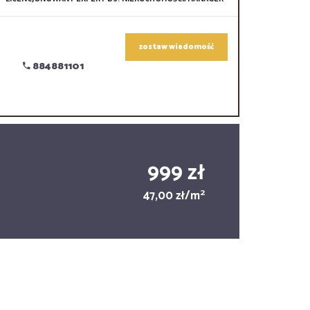
zostaw wiadomość
884881101
999 zł
2
47,00 zł/m