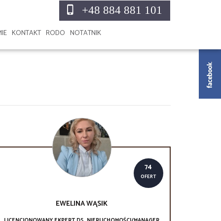
+48 884 881 101
MIE
KONTAKT
RODO
NOTATNIK
74
OFERT
EWELINA
WĄSIK
LICENCJONOWANY EKPERT DS. NIERUCHOMOŚCI/MANAGER