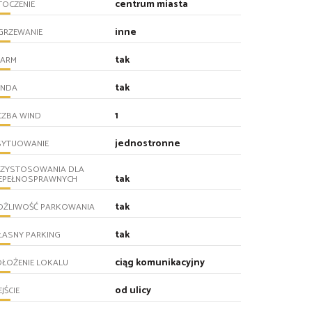
centrum miasta
TOCZENIE
inne
GRZEWANIE
tak
LARM
tak
INDA
1
CZBA WIND
jednostronne
SYTUOWANIE
RZYSTOSOWANIA DLA
tak
IEPEŁNOSPRAWNYCH
tak
OŻLIWOŚĆ PARKOWANIA
tak
ŁASNY PARKING
ciąg komunikacyjny
ŁOŻENIE LOKALU
od ulicy
JŚCIE