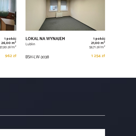
LOKAL NA WYNAJEM
1 pokój
1 pokój
2
2
26,00 m
21,00 m
Lublin
2
2
37,00 zł/m
59,71 zł/m
962 zł
1 254 zł
BSH-LW-3038