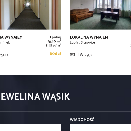
NA WYNAJEM
LOKAL NA WYNAJEM
1 pokój
2
15,80 m
ośminek
Lublin, Bronowice
2
51,01 zł/m
806 zł
2500
BSH-LW-2932
 EWELINA WĄSIK
WIADOMOŚĆ