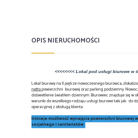
OPIS NIERUCHOMOŚCI
<<<<<<<< Lokal pod usługi biurowe w ścisł
Lokal biurowy na II piętrze nowoczesnego biurowca, zlokal
netto
powierzchni biurowej oraz parking podziemny. Nowoc
doświetlenie światłem dziennym. Biurowiec znajduje się w ok
warunki do wszelkiego rodzaju usługi biurowe taki jak: do dz
operacyjnej z obsługą klienta.
Istnieje możliwość wynajęcia powierzchni biurowej w
socjalnego i sanitariatów.