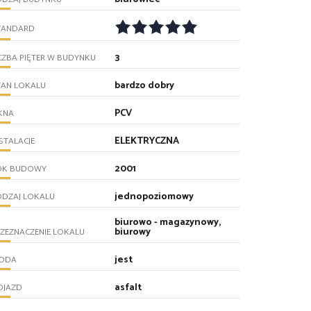
TANDARD
3
CZBA PIĘTER W BUDYNKU
bardzo dobry
TAN LOKALU
PCV
KNA
ELEKTRYCZNA
STALACJE
2001
OK BUDOWY
jednopoziomowy
ODZAJ LOKALU
biurowo - magazynowy,
biurowy
ZEZNACZENIE LOKALU
jest
ODA
asfalt
OJAZD