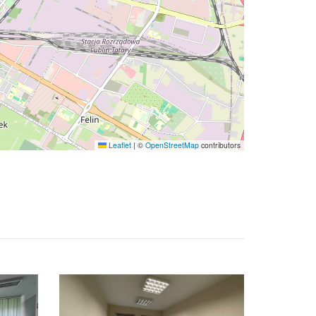
Leaflet
|
©
OpenStreetMap
contributors