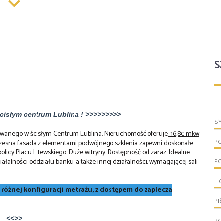
S
ym centrum Lublina ! >>>>>>>>>
S
izowanego w ścisłym Centrum Lublina. Nieruchomość oferuje
16,80 mkw
P
zesna fasada z elementami podwójnego szklenia zapewni doskonałe
olicy Placu Litewskiego. Duże witryny. Dostępność od zaraz. Idealne
iałalności oddziału banku, a także innej działalności, wymagającej sali
P
LI
 różnej konfiguracji metrażu, z dostępem do zaplecza
PI
<<
>>
R