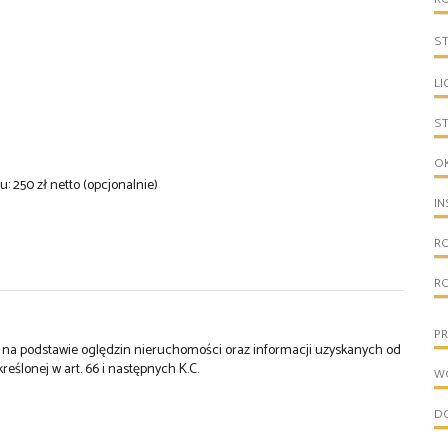
S
LI
S
O
250 zł netto (opcjonalnie)
IN
R
R
PR
st na podstawie oględzin nieruchomości oraz informacji uzyskanych od
kreślonej w art. 66 i następnych K.C.
W
D