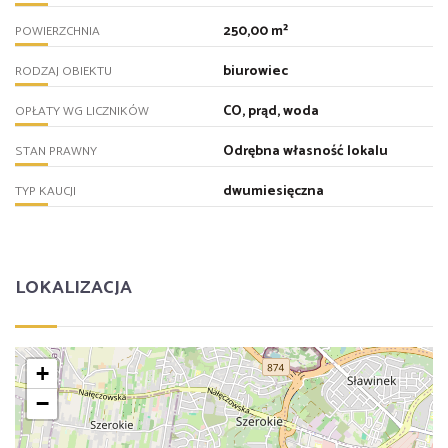
250,00 m²
POWIERZCHNIA
biurowiec
RODZAJ OBIEKTU
CO, prąd, woda
OPŁATY WG LICZNIKÓW
Odrębna własność lokalu
STAN PRAWNY
dwumiesięczna
TYP KAUCJI
LOKALIZACJA
+
−