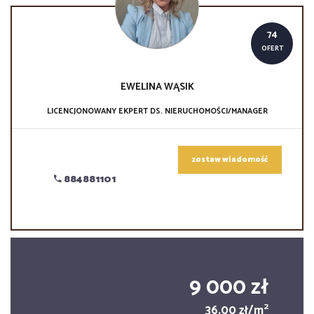
74
OFERT
EWELINA
WĄSIK
LICENCJONOWANY EKPERT DS. NIERUCHOMOŚCI/MANAGER
zostaw wiadomość
884881101
9 000 zł
2
36,00 zł/m