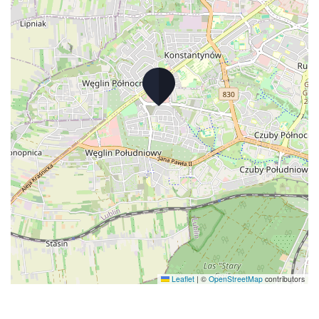
Leaflet
|
©
OpenStreetMap
contributors