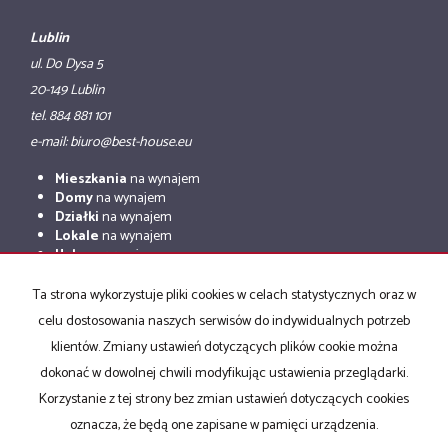
Lublin
ul. Do Dysa 5
20-149 Lublin
tel. 884 881 101
e-mail: biuro@best-house.eu
Mieszkania
na wynajem
Domy
na wynajem
Działki
na wynajem
Lokale
na wynajem
Hale
na wynajem
Obiekty
na wynajem
Ta strona wykorzystuje pliki cookies w celach statystycznych oraz w
Mieszkania
na sprzedaż
celu dostosowania naszych serwisów do indywidualnych potrzeb
Domy
na sprzedaż
Działki
na sprzedaż
klientów. Zmiany ustawień dotyczących plików cookie można
Lokale
na sprzedaż
dokonać w dowolnej chwili modyfikując ustawienia przeglądarki.
Hale
na sprzedaż
Korzystanie z tej strony bez zmian ustawień dotyczących cookies
Obiekty
na sprzedaż
oznacza, że będą one zapisane w pamięci urządzenia.