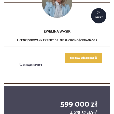
74
OFERT
EWELINA
WĄSIK
LICENCJONOWANY EKPERT DS. NIERUCHOMOŚCI/MANAGER
zostaw wiadomość
884881101
599 000 zł
2
4 278,57 zł/m