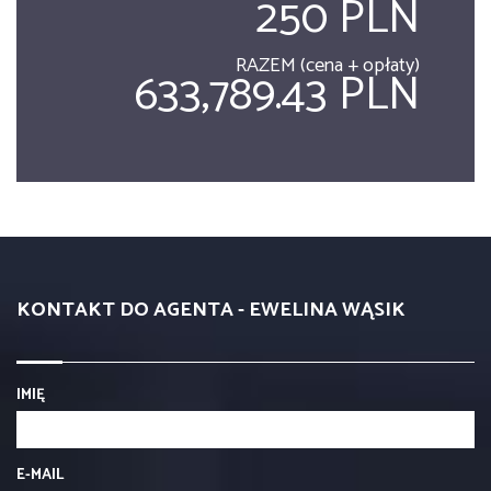
250 PLN
RAZEM (cena + opłaty)
633,789.43 PLN
KONTAKT DO AGENTA - EWELINA WĄSIK
IMIĘ
E-MAIL