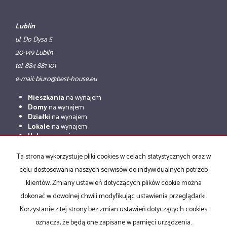
Lublin
ul. Do Dysa 5
20-149 Lublin
tel. 884 881 101
e-mail: biuro@best-house.eu
Mieszkania
na wynajem
Domy
na wynajem
Działki
na wynajem
Lokale
na wynajem
Hale
na wynajem
Obiekty
na wynajem
Ta strona wykorzystuje pliki cookies w celach statystycznych oraz w
Mieszkania
na sprzedaż
celu dostosowania naszych serwisów do indywidualnych potrzeb
Domy
na sprzedaż
Działki
na sprzedaż
klientów. Zmiany ustawień dotyczących plików cookie można
Lokale
na sprzedaż
dokonać w dowolnej chwili modyfikując ustawienia przeglądarki.
Hale
na sprzedaż
Korzystanie z tej strony bez zmian ustawień dotyczących cookies
Obiekty
na sprzedaż
oznacza, że będą one zapisane w pamięci urządzenia.