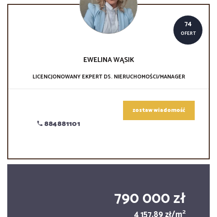
74
OFERT
EWELINA
WĄSIK
LICENCJONOWANY EKPERT DS. NIERUCHOMOŚCI/MANAGER
zostaw wiadomość
884881101
790 000 zł
2
4 157,89 zł/m