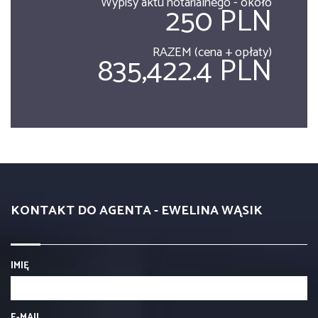
Wypisy aktu notarialnego - około
250 PLN
RAZEM (cena + opłaty)
835,422.4 PLN
KONTAKT DO AGENTA - EWELINA WĄSIK
IMIĘ
E-MAIL