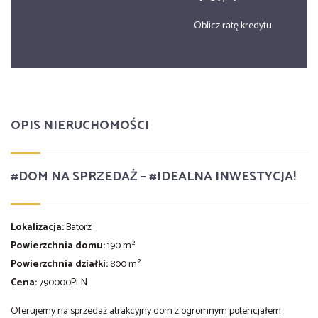
Oblicz ratę kredytu
OPIS NIERUCHOMOŚCI
#
DOM NA SPRZEDAŻ – #IDEALNA INWESTYCJA!
Lokalizacja:
Batorz
Powierzchnia domu:
190 m²
Powierzchnia działki:
800 m²
Cena:
790000PLN
Oferujemy na sprzedaż atrakcyjny dom z ogromnym potencjałem