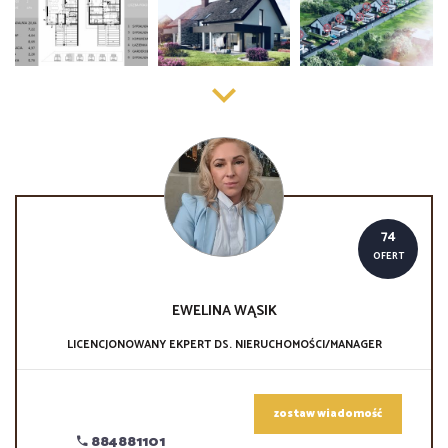
74
OFERT
EWELINA
WĄSIK
LICENCJONOWANY EKPERT DS. NIERUCHOMOŚCI/MANAGER
zostaw wiadomość
884881101