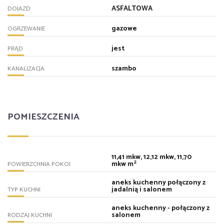
ASFALTOWA
DOJAZD
gazowe
OGRZEWANIE
jest
PRĄD
szambo
KANALIZACJA
POMIESZCZENIA
11,41 mkw, 12,12 mkw, 11,70
2
mkw m
POWIERZCHNIA POKOI
aneks kuchenny połączony z
jadalnią i salonem
TYP KUCHNI
aneks kuchenny - połączony z
salonem
RODZAJ KUCHNI