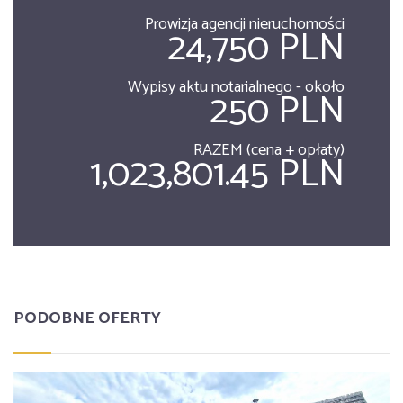
Prowizja agencji nieruchomości
24,750 PLN
Wypisy aktu notarialnego - około
250 PLN
RAZEM (cena + opłaty)
1,023,801.45 PLN
PODOBNE OFERTY