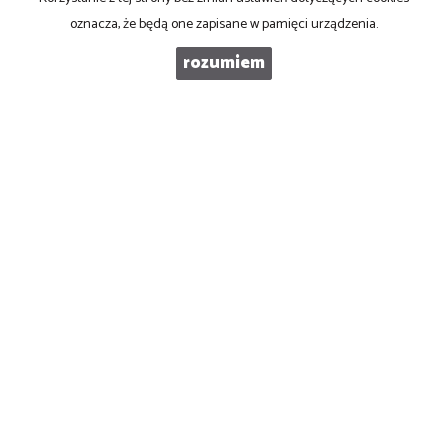
oznacza, że będą one zapisane w pamięci urządzenia.
rozumiem
Lublin
ul. Do Dysa 5
20-149 Lublin
tel. 884 881 101
e-mail: biuro@best-house.eu
Mieszkania
na wynajem
Domy
na wynajem
Działki
na wynajem
Lokale
na wynajem
Hale
na wynajem
Obiekty
na wynajem
Mieszkania
na sprzedaż
Domy
na sprzedaż
Działki
na sprzedaż
Lokale
na sprzedaż