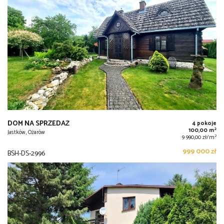
DOM NA SPRZEDAŻ
4 pokoje
2
100,00 m
Jastków, Ożarów
2
9 990,00 zł/m
999 000 zł
BSH-DS-2996