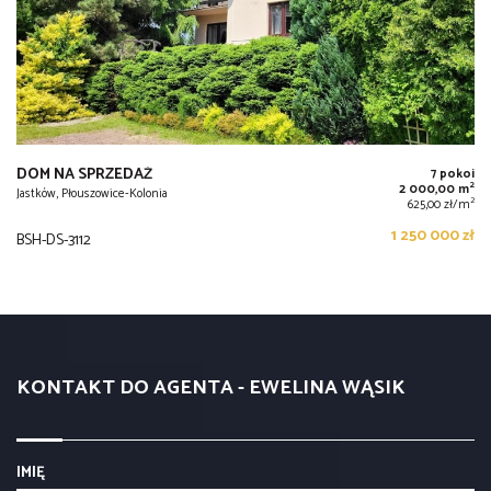
DOM NA SPRZEDAŻ
7 pokoi
2
2 000,00 m
Jastków, Płouszowice-Kolonia
2
625,00 zł/m
1 250 000 zł
BSH-DS-3112
KONTAKT DO AGENTA - EWELINA WĄSIK
IMIĘ