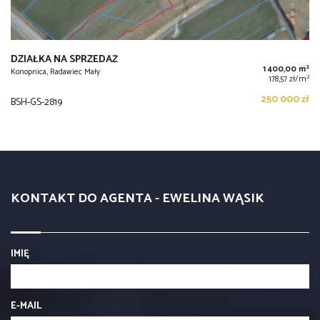
DZIAŁKA NA SPRZEDAŻ
2
1 400,00 m
Konopnica, Radawiec Mały
2
178,57 zł/m
250 000 zł
BSH-GS-2819
KONTAKT DO AGENTA - EWELINA WĄSIK
IMIĘ
E-MAIL