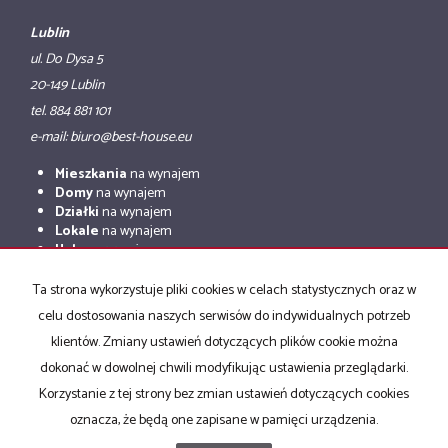
Lublin
ul. Do Dysa 5
20-149 Lublin
tel. 884 881 101
e-mail: biuro@best-house.eu
Mieszkania
na wynajem
Domy
na wynajem
Działki
na wynajem
Lokale
na wynajem
Hale
na wynajem
Obiekty
na wynajem
Ta strona wykorzystuje pliki cookies w celach statystycznych oraz w
Mieszkania
na sprzedaż
celu dostosowania naszych serwisów do indywidualnych potrzeb
Domy
na sprzedaż
Działki
na sprzedaż
klientów. Zmiany ustawień dotyczących plików cookie można
Lokale
na sprzedaż
dokonać w dowolnej chwili modyfikując ustawienia przeglądarki.
Hale
na sprzedaż
Korzystanie z tej strony bez zmian ustawień dotyczących cookies
Obiekty
na sprzedaż
oznacza, że będą one zapisane w pamięci urządzenia.