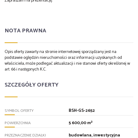
Zapraszam na prezentację.
NOTA PRAWNA
Opis oferty zawarty na stronie internetowej sporządzany jest na
podstawie oględzin nieruchomości oraz informacji uzyskanych od
właściciela, może podlegać aktualizacji i nie stanowi oferty określonej w
art. 66 i następnych K.C.
SZCZEGÓŁY OFERTY
BSH-GS-2652
SYMBOL OFERTY
5 600,00 m²
POWIERZCHNIA
budowlana, inwestycyjna
PRZEZNACZENIE DZIAŁKI