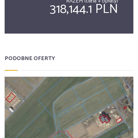
RAZEM (cena + opłaty)
318,144.1 PLN
PODOBNE OFERTY