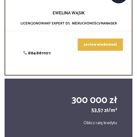
EWELINA
WĄSIK
LICENCJONOWANY EKPERT DS. NIERUCHOMOŚCI/MANAGER
zostaw wiadomość
884881101
300 000 zł
2
53,57 zł/m
Oblicz ratę kredytu