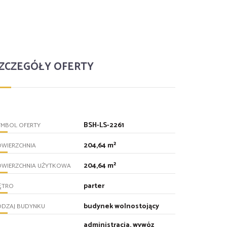
ZCZEGÓŁY OFERTY
BSH-LS-2261
YMBOL OFERTY
204,64 m²
OWIERZCHNIA
204,64 m²
OWIERZCHNIA UŻYTKOWA
parter
ĘTRO
budynek wolnostojący
ODZAJ BUDYNKU
administracja, wywóz