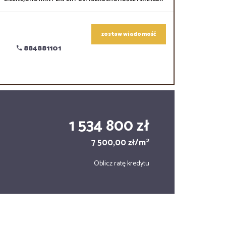
zostaw wiadomość
884881101
1 534 800 zł
2
7 500,00 zł/m
Oblicz ratę kredytu