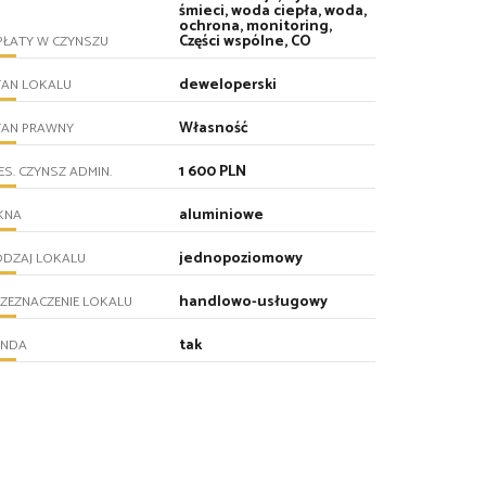
śmieci, woda ciepła, woda,
ochrona, monitoring,
Części wspólne, CO
PŁATY W CZYNSZU
deweloperski
TAN LOKALU
Własność
TAN PRAWNY
1 600 PLN
ES. CZYNSZ ADMIN.
aluminiowe
KNA
jednopoziomowy
ODZAJ LOKALU
handlowo-usługowy
ZEZNACZENIE LOKALU
tak
INDA