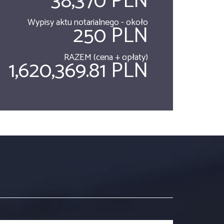
38,370 PLN
Wypisy aktu notarialnego - około
250 PLN
RAZEM (cena + opłaty)
1,620,369.81 PLN