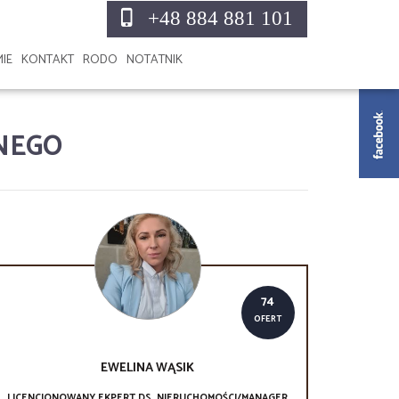
+48 884 881 101
MIE
KONTAKT
RODO
NOTATNIK
ZNEGO
74
OFERT
EWELINA
WĄSIK
LICENCJONOWANY EKPERT DS. NIERUCHOMOŚCI/MANAGER