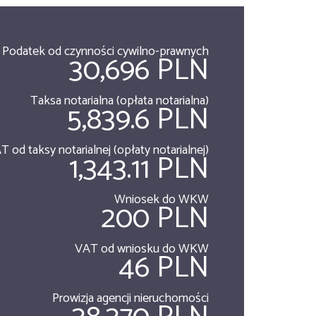
Podatek od czynności cywilno-prawnych
30,696 PLN
Taksa notarialna (opłata notarialna)
5,839.6 PLN
T od taksy notarialnej (opłaty notarialnej)
1,343.11 PLN
Wniosek do WKW
200 PLN
VAT od wniosku do WKW
46 PLN
Prowizja agencji nieruchomości