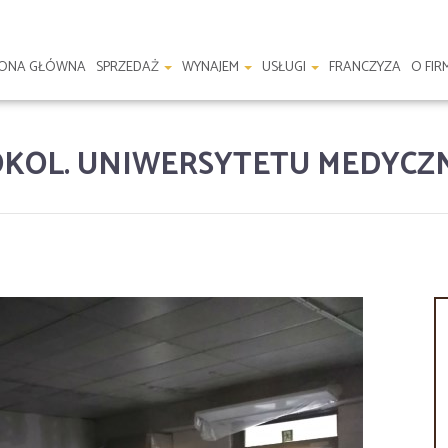
RONA GŁÓWNA
SPRZEDAŻ
WYNAJEM
USŁUGI
FRANCZYZA
O FIR
 OKOL. UNIWERSYTETU MEDYC