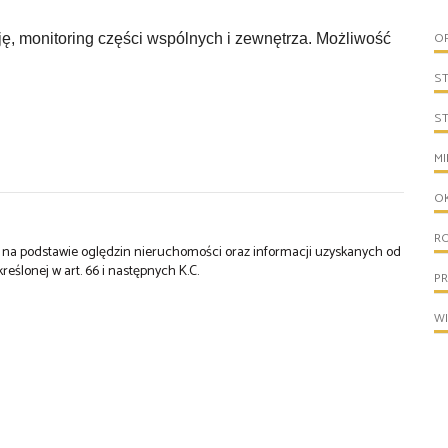
O
, monitoring części wspólnych i zewnętrza. Możliwość
S
S
MI
O
R
st na podstawie oględzin nieruchomości oraz informacji uzyskanych od
kreślonej w art. 66 i następnych K.C.
PR
W