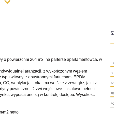
S
y o powierzchni 204 m2, na parterze apartamentowca, w
S
 indywidualnej aranżacji, z wykończonym węzłem
P
 typu witryny, z obustronnymi fartuchami EPDM,
, CO, wentylacja. Lokal ma wejście z zewnątrz, jak i z
P
tyny powietrzne. Drzwi wejściowe – stalowe pełne i
PI
dynku, wyposażone są w kontrolę dostępu
. Wysokość
R
n/m2 netto.