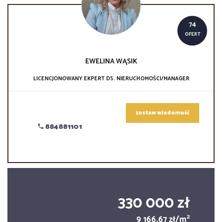
74
OFERT
EWELINA
WĄSIK
LICENCJONOWANY EKPERT DS. NIERUCHOMOŚCI/MANAGER
zostaw wiadomość
884881101
330 000 zł
2
9 166,67 zł/m