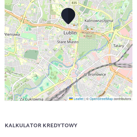
Leaflet
|
©
OpenStreetMap
contributors
KALKULATOR KREDYTOWY