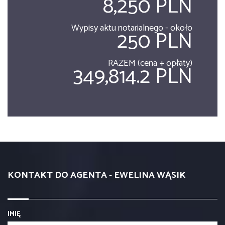
8,250 PLN
Wypisy aktu notarialnego - około
250 PLN
RAZEM (cena + opłaty)
349,814.2 PLN
KONTAKT DO AGENTA - EWELINA WĄSIK
IMIĘ