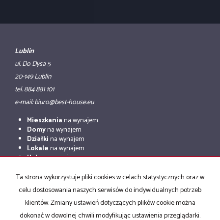
Lublin
ul. Do Dysa 5
20-149 Lublin
tel. 884 881 101
e-mail: biuro@best-house.eu
Mieszkania
na wynajem
Domy
na wynajem
Działki
na wynajem
Lokale
na wynajem
Hale
na wynajem
Obiekty
na wynajem
Ta strona wykorzystuje pliki cookies w celach statystycznych oraz w
Mieszkania
na sprzedaż
celu dostosowania naszych serwisów do indywidualnych potrzeb
Domy
na sprzedaż
Działki
na sprzedaż
klientów. Zmiany ustawień dotyczących plików cookie można
Lokale
na sprzedaż
dokonać w dowolnej chwili modyfikując ustawienia przeglądarki.