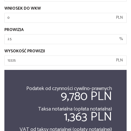
WNIOSEK DO WKW
PLN
PROWIZJA
%
WYSOKOŚĆ PROWIZJI
PLN
Podatek od czynności cywilno-prawnych
9,780 PLN
Taksa notarialna (opłata notarialna)
1,363 PLN
VAT od taksy notarialnej (opłaty notarialnej)