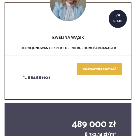
74
OFERT
EWELINA
WĄSIK
LICENCJONOWANY EKPERT DS. NIERUCHOMOŚCI/MANAGER
zostaw wiadomość
884881101
489 000 zł
2
8 732,14 zł/m