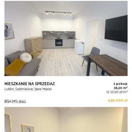
MIESZKANIE NA SPRZEDAŻ
2 pokoje
2
36,20 m
Lublin, Śródmieście, Stare Miasto
2
12 127,07 zł/m
439 000 zł
BSH-MS-3142