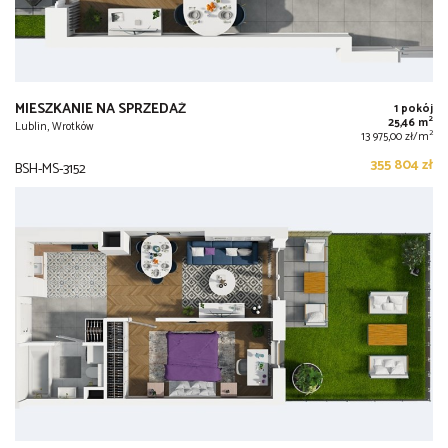
MIESZKANIE NA SPRZEDAŻ
1 pokój
2
25,46 m
Lublin, Wrotków
2
13 975,00 zł/m
355 804 zł
BSH-MS-3152