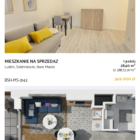
MIESZKANIE NA SPRZEDAŻ
1 pokój
2
28,40 m
Lublin, Śródmieście, Stare Miasto
2
12 288,73 zł/m
349 000 zł
BSH-MS-3143