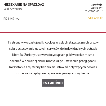
MIESZKANIE NA SPRZEDAŻ
2 pokoje
2
40,70 m
Lublin, Wrotków
2
13 475,00 zł/m
548 433 zł
BSH-MS-3153
Ta strona wykorzystuje pliki cookies w celach statystycznych oraz w
celu dostosowania naszych serwisów do indywidualnych potrzeb
KONTAKT DO AGENTA - EWELINA WĄSIK
klientów. Zmiany ustawień dotyczących plików cookie można
dokonać w dowolnej chwili modyfikując ustawienia przeglądarki.
Korzystanie z tej strony bez zmian ustawień dotyczących cookies
IMIĘ
oznacza, że będą one zapisane w pamięci urządzenia.
rozumiem
E-MAIL
TELEFON KOMÓRKOWY