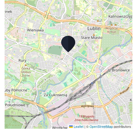
Leaflet
|
©
OpenStreetMap
contributors