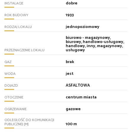
dobre
INSTALACJE
1933
ROK BUDOWY
jednopoziomowy
RODZAJ LOKALU
biurowo - magazynowy,
biurowy, handlowo-usługowy,
handlowy, inny, magazynowy,
usługowy
PRZEZNACZENIE LOKALU
brak
GAZ
jest
WODA
ASFALTOWA
DOJAZD
centrum miasta
OTOCZENIE
gazowe
OGRZEWANIE
ODLEGŁOŚĆ DO KOMUNIKACJI
100 m
PUBLICZNEJ [M]