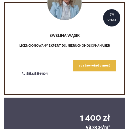
74
OFERT
EWELINA
WĄSIK
LICENCJONOWANY EKPERT DS. NIERUCHOMOŚCI/MANAGER
zostaw wiadomość
884881101
1 400 zł
2
58,33 zł/m