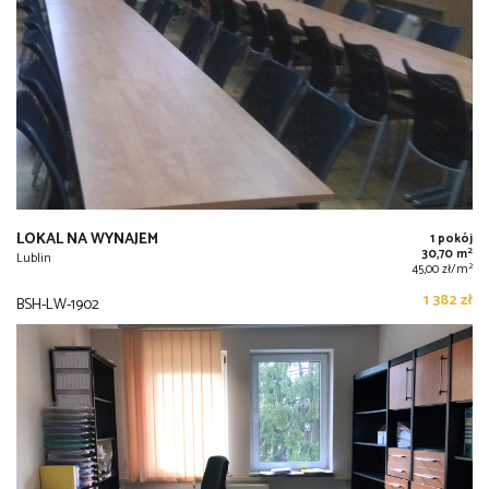
LOKAL NA WYNAJEM
1 pokój
2
30,70 m
Lublin
2
45,00 zł/m
1 382 zł
BSH-LW-1902