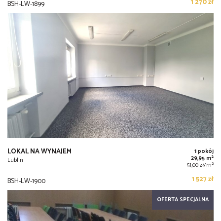
1 270 zł
BSH-LW-1899
LOKAL NA WYNAJEM
1 pokój
2
29,95 m
Lublin
2
51,00 zł/m
1 527 zł
BSH-LW-1900
OFERTA SPECJALNA