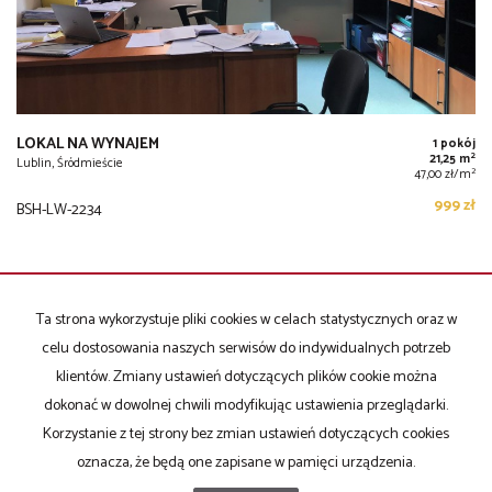
LOKAL NA WYNAJEM
1 pokój
2
21,25 m
Lublin, Śródmieście
2
47,00 zł/m
999 zł
BSH-LW-2234
Ta strona wykorzystuje pliki cookies w celach statystycznych oraz w
celu dostosowania naszych serwisów do indywidualnych potrzeb
KONTAKT DO AGENTA - EWELINA WĄSIK
klientów. Zmiany ustawień dotyczących plików cookie można
dokonać w dowolnej chwili modyfikując ustawienia przeglądarki.
Korzystanie z tej strony bez zmian ustawień dotyczących cookies
IMIĘ
oznacza, że będą one zapisane w pamięci urządzenia.