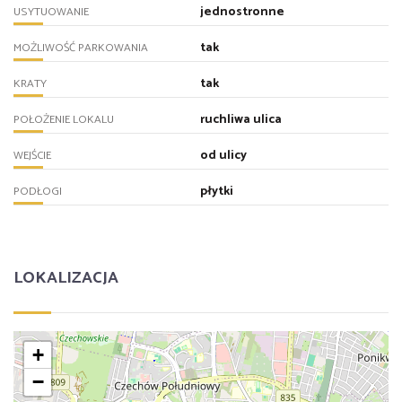
jednostronne
USYTUOWANIE
tak
MOŻLIWOŚĆ PARKOWANIA
tak
KRATY
ruchliwa ulica
POŁOŻENIE LOKALU
od ulicy
WEJŚCIE
płytki
PODŁOGI
LOKALIZACJA
+
−